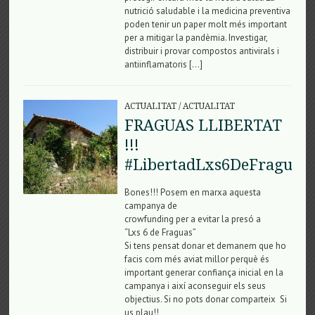
nutrició saludable i la medicina preventiva
poden tenir un paper molt més important
per a mitigar la pandèmia. Investigar,
distribuir i provar compostos antivirals i
antiinflamatoris […]
ACTUALITAT
/
ACTUALITAT
FRAGUAS LLIBERTAT
!!!
#LibertadLxs6DeFraguas
Bones!!! Posem en marxa aquesta
campanya de
crowfunding per a evitar la presó a
“Lxs 6 de Fraguas”
Si tens pensat donar et demanem que ho
facis com més aviat millor perquè és
important generar confiança inicial en la
campanya i així aconseguir els seus
objectius. Si no pots donar comparteix Si
us plau!!