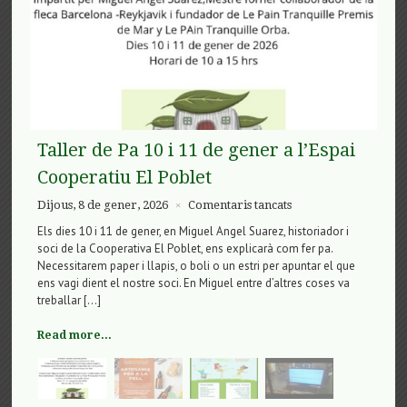
Taller de Pa 10 i 11 de gener a l’Espai
Cooperatiu El Poblet
a
Dijous, 8 de gener, 2026
Comentaris tancats
×
Taller
Els dies 10 i 11 de gener, en Miguel Angel Suarez, historiador i
de
soci de la Cooperativa El Poblet, ens explicarà com fer pa.
Pa
Necessitarem paper i llapis, o boli o un estri per apuntar el que
10
ens vagi dient el nostre soci. En Miguel entre d’altres coses va
i
treballar […]
11
de
Read more...
gener
a
l’Espai
Cooperatiu