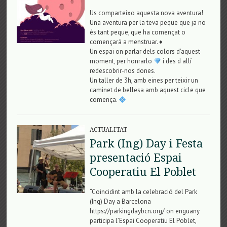
Us comparteixo aquesta nova aventura!
Una aventura per la teva peque que ja no
és tant peque, que ha començat o
començará a menstruar. ♦️
Un espai on parlar dels colors d’aquest
moment, per honrarlo
i des d allí
redescobrir-nos dones.
Un taller de 3h, amb eines per teixir un
caminet de bellesa amb aquest cicle que
comença.
ACTUALITAT
Park (Ing) Day i Festa
presentació Espai
Cooperatiu El Poblet
“Coincidint amb la celebració del Park
(Ing) Day a Barcelona
https://parkingdaybcn.org/ on enguany
participa l’Espai Cooperatiu El Poblet,