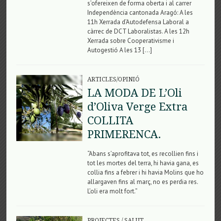
s’ofereixen de forma oberta i al carrer
Independència cantonada Aragó: A les
11h Xerrada d’Autodefensa Laboral a
càrrec de DCT Laboralistas. A les 12h
Xerrada sobre Cooperativisme i
Autogestió A les 13 […]
ARTICLES/OPINIÓ
LA MODA DE L’Oli
d’Oliva Verge Extra
COLLITA
PRIMERENCA.
“Abans s’aprofitava tot, es recollien fins i
tot les mortes del terra, hi havia gana, es
collia fins a febrer i hi havia Molins que ho
allargaven fins al març, no es perdia res.
L’oli era molt fort.”
PROJECTES
/
SALUT