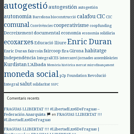
autogestió
autogestión
autogestión
autonomia
calafou
CIC
CIC
Barcelona
bioconstrucció
comunal
cooperativisme
Convivències
coopfunding
documental
Decreixement
economia
economia solidària
Enric Duran
ecoxarxes
Educació lliure
habitatge
faircoop
Girona
Enric Duran
faircoin
fira
Independència
IntegralCES
intercanvi
jornades assembleàries
Kurdistan
L'Albada
Memòria històrica
mercat
microfinançament
moneda social
Revolució
p2p Foundation
salut
Integral
solidaritat
SSPC
Comentaris recents
FRAGUAS LLIBERTAT !!! #LibertadLxs6DeFraguas –
en
Federación Anarquista
FRAGUAS LLIBERTAT !!!
#LibertadLxs6DeFraguas
FRAGUAS LLIBERTAT !!! #LibertadLxs6DeFraguas |