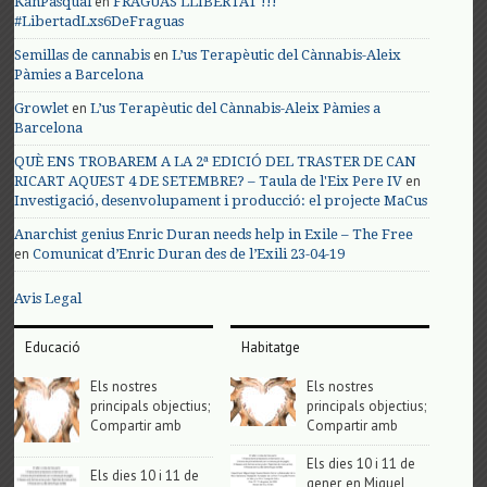
en
KanPasqual
FRAGUAS LLIBERTAT !!!
#LibertadLxs6DeFraguas
en
Semillas de cannabis
L’us Terapèutic del Cànnabis-Aleix
Pàmies a Barcelona
en
Growlet
L’us Terapèutic del Cànnabis-Aleix Pàmies a
Barcelona
QUÈ ENS TROBAREM A LA 2ª EDICIÓ DEL TRASTER DE CAN
en
RICART AQUEST 4 DE SETEMBRE? – Taula de l'Eix Pere IV
Investigació, desenvolupament i producció: el projecte MaCus
Anarchist genius Enric Duran needs help in Exile – The Free
en
Comunicat d’Enric Duran des de l’Exili 23-04-19
Avis Legal
Educació
Habitatge
Els nostres
Els nostres
principals objectius;
principals objectius;
Compartir amb
Compartir amb
Els dies 10 i 11 de
Els dies 10 i 11 de
gener, en Miguel