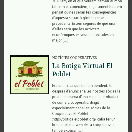
2020,any en el que veurem canviar el mon
tal com el coneixíem, segurament haurem
pensat quines seran les conseqüències
d’aquesta situació global sense
precedents. Estem segures de que una
d’elles serà que les activitats
econòmiques es veuran afectades en
major […]
NOTÍCIES COOPERATIVES
La Botiga Virtual El
Poblet
Era una cosa que teníem pendent. Si,
desprès d’anunciar a les nostres sòcies la
posta en marxa d’una espai de trobada i
de comerç cooperatiu, dirigit
especialment per a les sòcies de la
Cooperativa El Poblet
:http://botiga.elpoblet.org/ calia fer un
breu article al web de la cooperativa i
també explicar […]