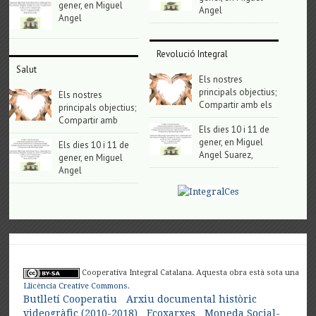
gener, en Miguel
Angel
Angel
Revolució Integral
Salut
Els nostres
principals objectius;
Els nostres
Compartir amb els
principals objectius;
Compartir amb
Els dies 10 i 11 de
gener, en Miguel
Els dies 10 i 11 de
Angel Suarez,
gener, en Miguel
Angel
Cooperativa Integral Catalana. Aquesta obra està sota una
Llicència Creative Commons
.
Butlletí Cooperatiu
Arxiu documental històric
videogràfic (2010-2018)
Ecoxarxes
Moneda Social-