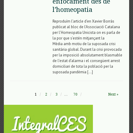
enfocament des de
l’homeopatia
Reproduïm l’article d’en Xavier Borràs
publicat al bloc de l’Associació Catalana
per l’Homeopatia Unicista on es parla de
la por que s’estén mitjançant la
Mèdia amb motiu de la suposada crisi
sanitària global. Durant la crisi provocada
per la imposició absolutament blasmable
de l’estat d’alarma i el consegüent arrest
domiciliari de tota la població per la
suposada pandèmia […]
1
2
3
…
70
Next »